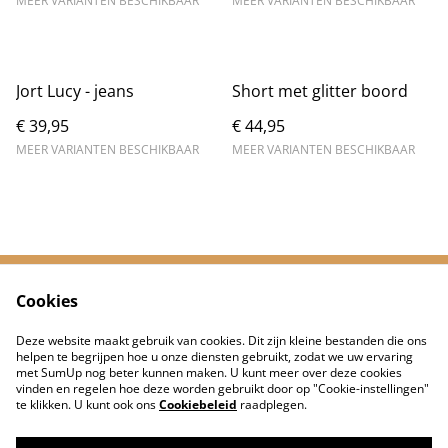
MEER VARIANTEN BESCHIKBAAR
MEER VARIANTEN BESCHIKBAAR
Jort Lucy - jeans
Short met glitter boord
€ 39,95
€ 44,95
MEER VARIANTEN BESCHIKBAAR
MEER VARIANTEN BESCHIKBAAR
Cookies
Neem contact met
Voorwaarden
ons op
Deze website maakt gebruik van cookies. Dit zijn kleine bestanden die ons
Privacybeleid
Cookiebeleid
helpen te begrijpen hoe u onze diensten gebruikt, zodat we uw ervaring
met SumUp nog beter kunnen maken. U kunt meer over deze cookies
vinden en regelen hoe deze worden gebruikt door op "Cookie-instellingen"
te klikken. U kunt ook ons
Cookiebeleid
raadplegen.