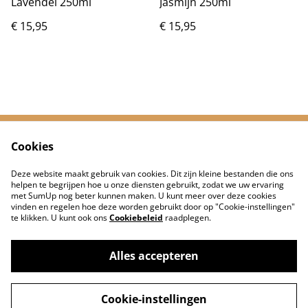
Lavendel 250ml
Jasmijn 250ml
€ 15,95
€ 15,95
Cookies
Neem contact met
Voorwaarden
ons op
Deze website maakt gebruik van cookies. Dit zijn kleine bestanden die ons
Privacybeleid
Cookiebeleid
helpen te begrijpen hoe u onze diensten gebruikt, zodat we uw ervaring
met SumUp nog beter kunnen maken. U kunt meer over deze cookies
vinden en regelen hoe deze worden gebruikt door op "Cookie-instellingen"
te klikken. U kunt ook ons
Cookiebeleid
raadplegen.
Alles accepteren
©
2026
De Jongens van Hip Bedrukt
Cookie-instellingen
powered by