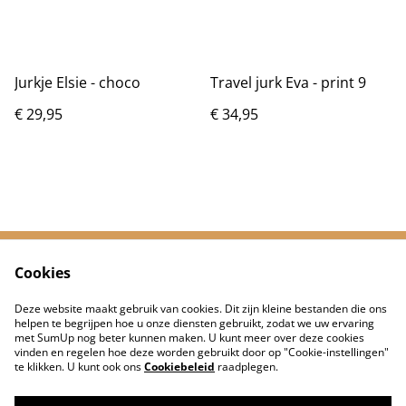
Jurkje Elsie - choco
Travel jurk Eva - print 9
€ 29,95
€ 34,95
Cookies
Neem contact met
Voorwaarden
ons op
Deze website maakt gebruik van cookies. Dit zijn kleine bestanden die ons
Privacybeleid
Cookiebeleid
helpen te begrijpen hoe u onze diensten gebruikt, zodat we uw ervaring
met SumUp nog beter kunnen maken. U kunt meer over deze cookies
vinden en regelen hoe deze worden gebruikt door op "Cookie-instellingen"
te klikken. U kunt ook ons
Cookiebeleid
raadplegen.