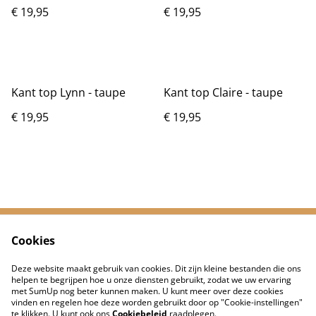
€ 19,95
€ 19,95
Kant top Lynn - taupe
Kant top Claire - taupe
€ 19,95
€ 19,95
Cookies
Neem contact met
Voorwaarden
ons op
Deze website maakt gebruik van cookies. Dit zijn kleine bestanden die ons
Privacybeleid
Cookiebeleid
helpen te begrijpen hoe u onze diensten gebruikt, zodat we uw ervaring
met SumUp nog beter kunnen maken. U kunt meer over deze cookies
vinden en regelen hoe deze worden gebruikt door op "Cookie-instellingen"
te klikken. U kunt ook ons
Cookiebeleid
raadplegen.