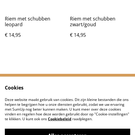
Riem met schubben
Riem met schubben
leopard
zwart/goud
€ 14,95
€ 14,95
Cookies
Neem contact met
Voorwaarden
ons op
Deze website maakt gebruik van cookies. Dit zijn kleine bestanden die ons
Privacybeleid
Cookiebeleid
helpen te begrijpen hoe u onze diensten gebruikt, zodat we uw ervaring
met SumUp nog beter kunnen maken. U kunt meer over deze cookies
vinden en regelen hoe deze worden gebruikt door op "Cookie-instellingen"
te klikken. U kunt ook ons
Cookiebeleid
raadplegen.