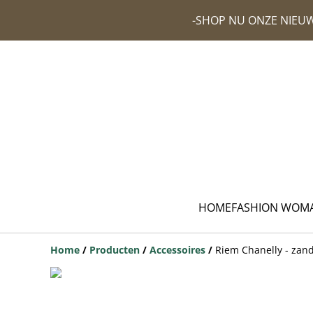
-SHOP NU ONZE NIEUW
HOME
FASHION WOM
Home
/
Producten
/
Accessoires
/
Riem Chanelly - zan