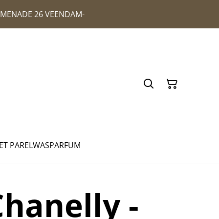
ROMENADE 26 VEENDAM-
ET PAREL
WASPARFUM
hanelly -