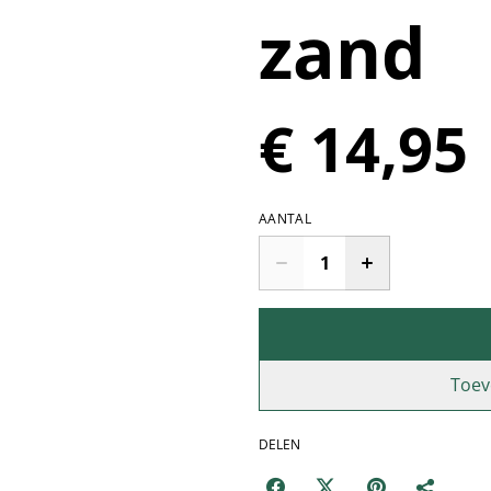
zand
€ 14,95
AANTAL
Toev
DELEN