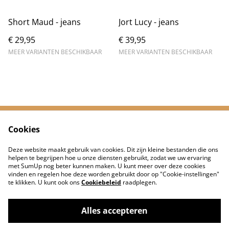
Short Maud - jeans
Jort Lucy - jeans
€ 29,95
€ 39,95
MEER VARIANTEN BESCHIKBAAR
MEER VARIANTEN BESCHIKBAAR
Cookies
Neem contact met
Voorwaarden
ons op
Deze website maakt gebruik van cookies. Dit zijn kleine bestanden die ons
Privacybeleid
Cookiebeleid
helpen te begrijpen hoe u onze diensten gebruikt, zodat we uw ervaring
met SumUp nog beter kunnen maken. U kunt meer over deze cookies
vinden en regelen hoe deze worden gebruikt door op "Cookie-instellingen"
te klikken. U kunt ook ons
Cookiebeleid
raadplegen.
Alles accepteren
©
2026
De Jongens van Hip Bedrukt