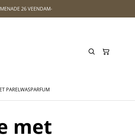
ROMENADE 26 VEENDAM-
ET PAREL
WASPARFUM
je met