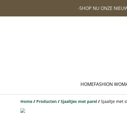
-SHOP NU ONZE NIEUW
HOME
FASHION WOM
Home
/
Producten
/
Sjaaltjes met parel
/
Sjaaltje met s