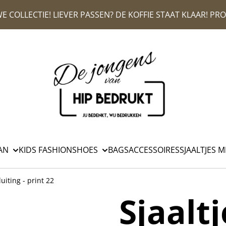
E COLLECTIE! LIEVER PASSEN? DE KOFFIE STAAT KLAAR! P
AN
KIDS FASHION
SHOES
BAGS
ACCESSOIRES
SJAALTJES M
luiting - print 22
Sjaalt