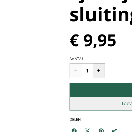
sluitin
€ 9,95
AANTAL
Toev
DELEN