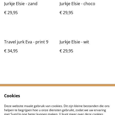
Jurkje Elsie - zand
Jurkje Elsie - choco
€ 29,95
€ 29,95
Travel jurk Eva - print 9
Jurkje Elsie - wit
€ 34,95
€ 29,95
Cookies
Neem contact met
Voorwaarden
ons op
Deze website maakt gebruik van cookies. Dit zijn kleine bestanden die ons
Privacybeleid
Cookiebeleid
helpen te begrijpen hoe u onze diensten gebruikt, zodat we uw ervaring
met SumUp nog beter kunnen maken. U kunt meer over deze cookies