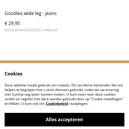
Goodies wide leg - jeans
€ 29,95
MEER VARIANTEN BESCHIKBAAR
Cookies
Neem contact met
Voorwaarden
ons op
Deze website maakt gebruik van cookies. Dit zijn kleine bestanden die ons
Privacybeleid
Cookiebeleid
helpen te begrijpen hoe u onze diensten gebruikt, zodat we uw ervaring
met SumUp nog beter kunnen maken. U kunt meer over deze cookies
vinden en regelen hoe deze worden gebruikt door op "Cookie-instellingen"
te klikken. U kunt ook ons
Cookiebeleid
raadplegen.
Alles accepteren
©
2026
De Jongens van Hip Bedrukt