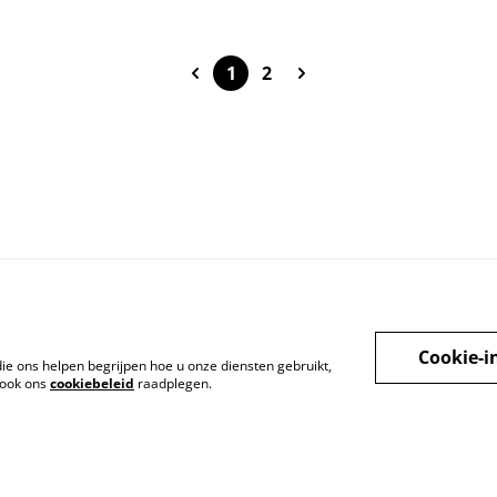
1
2
Cookie-i
die ons helpen begrijpen hoe u onze diensten gebruikt,
 ook ons
cookiebeleid
raadplegen.