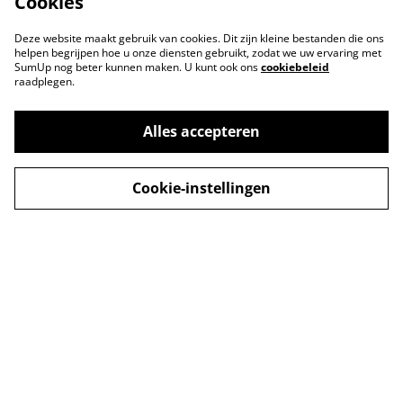
Cookies
Deze website maakt gebruik van cookies. Dit zijn kleine bestanden die ons
helpen begrijpen hoe u onze diensten gebruikt, zodat we uw ervaring met
SumUp nog beter kunnen maken. U kunt ook ons
cookiebeleid
raadplegen.
Alles accepteren
Cookie-instellingen
Neem contact met
Voorwaarden
ons op
Privacybeleid
Cookiebeleid