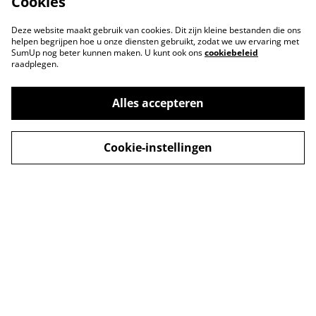
Cookies
Deze website maakt gebruik van cookies. Dit zijn kleine bestanden die ons
helpen begrijpen hoe u onze diensten gebruikt, zodat we uw ervaring met
SumUp nog beter kunnen maken. U kunt ook ons
cookiebeleid
raadplegen.
Alles accepteren
Cookie-instellingen
Neem contact met
Voorwaarden
ons op
Privacybeleid
Cookiebeleid