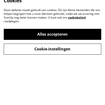
Cookies
Deze website maakt gebruik van cookies. Dit zijn kleine bestanden die ons
helpen begrijpen hoe u onze diensten gebruikt, zodat we uw ervaring met
SumUp nog beter kunnen maken. U kunt ook ons
cookiebeleid
raadplegen.
Alles accepteren
Cookie-instellingen
Neem contact met
Voorwaarden
ons op
Privacybeleid
Cookiebeleid