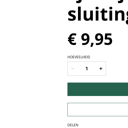
sluitin
€ 9,95
HOEVEELHEID
DELEN