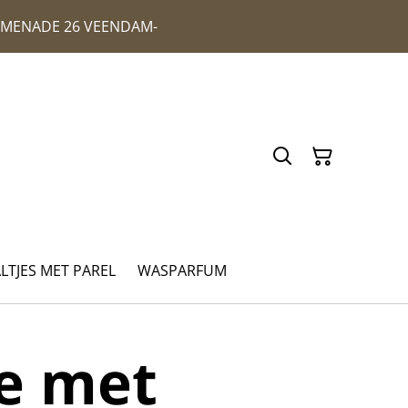
ROMENADE 26 VEENDAM-
ALTJES MET PAREL
WASPARFUM
je met